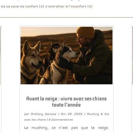
r de sa zone de confort (1)
s’entraîner à l’inconfort (1)
Avant la neige : vivre avec ses chiens
toute l’année
par
Anthony Denisse
|
Avr 29, 2025
|
Mushing & Vie
avec les chiens
| 0 Commentaires
Le mushing, ce n’est pas que la neige.