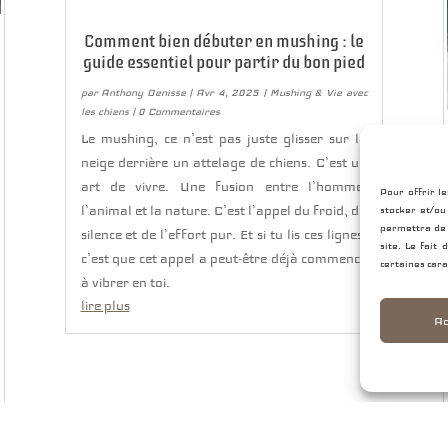
Comment bien débuter en mushing : le
guide essentiel pour partir du bon pied
par
Anthony Denisse
|
Avr 4, 2025
|
Mushing & Vie avec
les chiens
| 0 Commentaires
Le mushing, ce n’est pas juste glisser sur la
neige derrière un attelage de chiens. C’est un
art de vivre. Une fusion entre l’homme,
Pour offrir l
l’animal et la nature. C’est l’appel du froid, du
stocker et/ou
permettra de 
silence et de l’effort pur. Et si tu lis ces lignes,
site. Le fait
c’est que cet appel a peut-être déjà commencé
certaines cara
à vibrer en toi.
lire plus
Ac