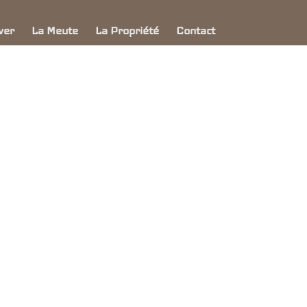
ver
La Meute
La Propriété
Contact