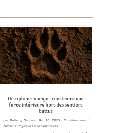
Discipline sauvage : construire une
force intérieure hors des sentiers
battus
par
Anthony Denisse
|
Avr 16, 2025
|
Conditionnement
Mental & Physique
| 0 Commentaires