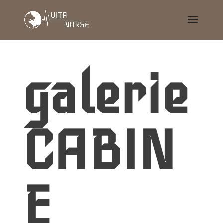
galerie
CABIN
E